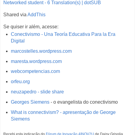
Networked student - 6 Translation(s) | dotSUB
Shared via
AddThis
Se quiser ir além, acesse:
Conectivismo - Una Teoría Educativa Para la Era
Digital
marcostelles.wordpress.com
maresta.wordpress.com
webcompetencias.com
orfeu.org
neuzapedro - slide share
Georges Siemens
- o evangelista do conectivismo
What is connectivism? - apresentação de George
Siemens
Recebi esta indicação do
Fórum de Inovação 4INOV2U
de Daisy Grisolia.