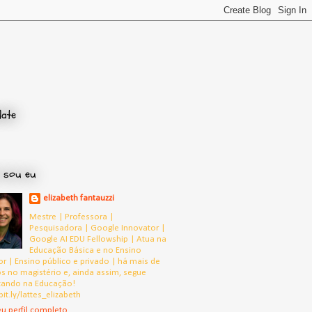
late
 sou eu
elizabeth fantauzzi
Mestre | Professora |
Pesquisadora | Google Innovator |
Google AI EDU Fellowship | Atua na
Educação Básica e no Ensino
or | Ensino público e privado | há mais de
s no magistério e, ainda assim, segue
tando na Educação!
bit.ly/lattes_elizabeth
u perfil completo