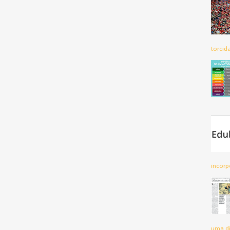
torcid
incorp
uma di