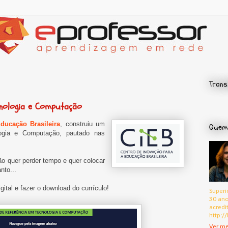
Trans
cnologia e Computação
ducação Brasileira
, construiu um
Quem
logia e Computação, pautado nas
.
o quer perder tempo e quer colocar
nto...
gital e fazer o download do currículo!
Superi
30 ano
acredi
http://
Ver me