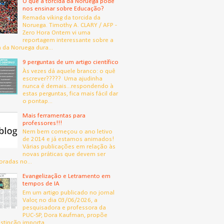
O que a torcida da Noruega pode
nos ensinar sobre Educação?
Remada viking da torcida da
Noruega. Timothy A. CLARY / AFP -
Zero Hora Ontem vi uma
reportagem interessante sobre a
a da Noruega dura...
9 perguntas de um artigo científico
Às vezes dá aquele branco: o quê
escrever????? Uma ajudinha
nunca é demais...respondendo à
estas perguntas, fica mais fácil dar
o pontap...
Mais ferramentas para
professores!!!
Nem bem começou o ano letivo
de 2014 e já estamos animados!
Várias publicações em relação às
novas práticas que devem ser
oradas no...
Evangelização e Letramento em
tempos de IA
Em um artigo publicado no jornal
Valor, no dia 03/06/2026, a
pesquisadora e professora da
PUC-SP, Dora Kaufman, propõe
stinção importa...