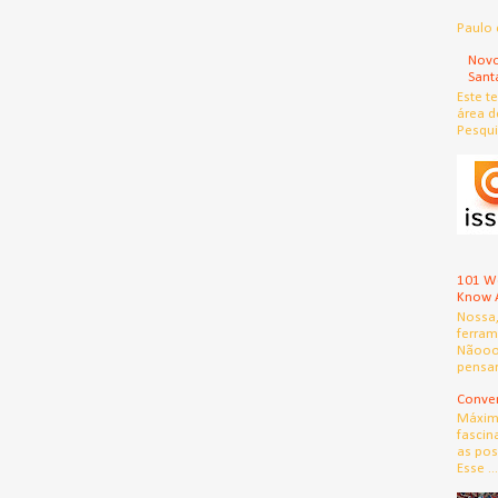
Paulo 
Novo
Sant
Este t
área d
Pesqui
101 We
Know 
Nossa
ferram
Nãooo
pensar
Conver
Máximo
fascin
as pos
Esse ...