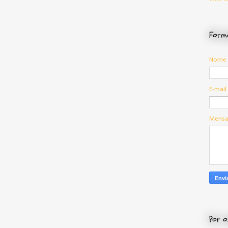
Formu
Nome
E-mail
Mens
Por o