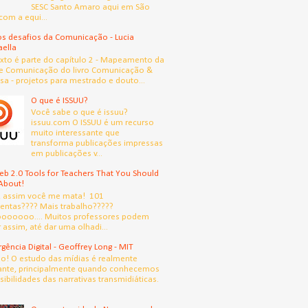
SESC Santo Amaro aqui em São
com a equi...
s desafios da Comunicação - Lucia
aella
exto é parte do capítulo 2 - Mapeamento da
e Comunicação do livro Comunicação &
sa - projetos para mestrado e douto...
O que é ISSUU?
Você sabe o que é issuu?
issuu.com O ISSUU é um recurso
muito interessante que
transforma publicações impressas
em publicações v...
b 2.0 Tools for Teachers That You Should
About!
, assim você me mata! 101
entas???? Mais trabalho?????
oooooo.... Muitos professores podem
 assim, até dar uma olhadi...
gência Digital - Geoffrey Long - MIT
! O estudo das mídias é realmente
ante, principalmente quando conhecemos
sibilidades das narrativas transmidiáticas.