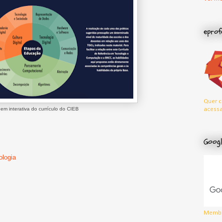
eprof
Quer c
acessa
em interativa do currículo do CIEB
Googl
ologia
Membr