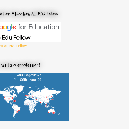
e For Education AI+EDU Fellow
o AI+EDU Fellow
visita o eprofessor?
483 Pageviews
Jul. 06th - Aug. 06th