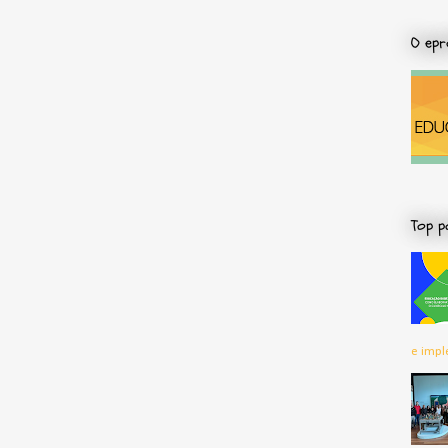
O epr
Top p
e impl