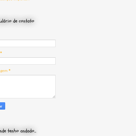
lário de contato
*
agem
*
nde tenho andado...