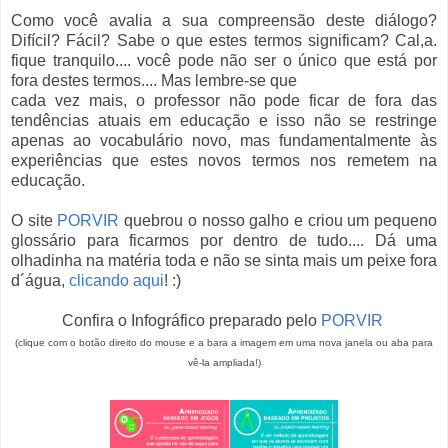
Como você avalia a sua compreensão deste diálogo?
Difícil? Fácil? Sabe o que estes termos significam? Cal,a.
fique tranquilo.... você pode não ser o único que está por
fora destes termos.... Mas lembre-se que
cada vez mais, o professor não pode ficar de fora das
tendências atuais em educação e isso não se restringe
apenas ao vocabulário novo, mas fundamentalmente às
experiências que estes novos termos nos remetem na
educação.
O site
PORVIR
quebrou o nosso galho e criou um pequeno
glossário para ficarmos por dentro de tudo.... Dá uma
olhadinha na matéria toda e não se sinta mais um peixe fora
d´água,
clicando aqui
! :)
Confira o Infográfico preparado pelo
PORVIR
(clique com o botão direito do mouse e a bara a imagem em uma nova janela ou aba para
vê-la ampliada!)