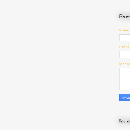
Formu
Nome
E-mail
Mens
Por o