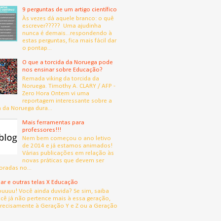
9 perguntas de um artigo científico
Às vezes dá aquele branco: o quê
escrever????? Uma ajudinha
nunca é demais...respondendo à
estas perguntas, fica mais fácil dar
o pontap...
O que a torcida da Noruega pode
nos ensinar sobre Educação?
Remada viking da torcida da
Noruega. Timothy A. CLARY / AFP -
Zero Hora Ontem vi uma
reportagem interessante sobre a
a da Noruega dura...
Mais ferramentas para
professores!!!
Nem bem começou o ano letivo
de 2014 e já estamos animados!
Várias publicações em relação às
novas práticas que devem ser
oradas no...
lar e outras telas X Educação
ouuuu! Você ainda duvida? Se sim, saiba
cê já não pertence mais à essa geração,
recisamente à Geração Y e Z ou a Geração