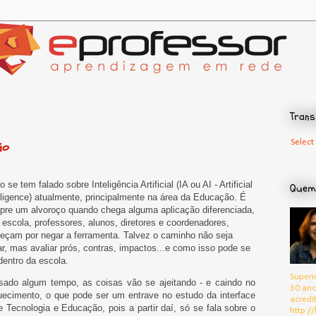
Trans
Select
ão
o se tem falado sobre Inteligência Artificial (IA ou AI - Artificial
Quem
lligence) atualmente, principalmente na área da Educação. É
re um alvoroço quando chega alguma aplicação diferenciada,
 escola, professores, alunos, diretores e coordenadores,
çam por negar a ferramenta. Talvez o caminho não seja
r, mas avaliar prós, contras, impactos...e como isso pode se
dentro da escola.
Superi
sado algum tempo, as coisas vão se ajeitando - e caindo no
30 ano
ecimento, o que pode ser um entrave no estudo da interface
acredi
e Tecnologia e Educação, pois a partir daí, só se fala sobre o
http://