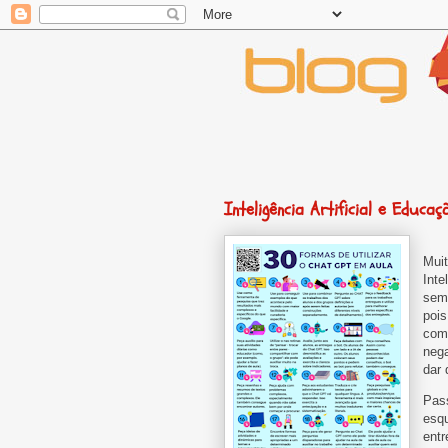
Inteligência Artificial e Educaç
Muit
Inte
semp
pois
come
nega
dar 
Pas
esqu
entr