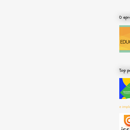
O epr
Top p
e impl