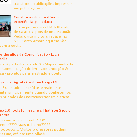
transforma publicações impressas
em publicações v...
Construção de repertório: a
experiência que educa
Equipe professores EMEF Plácido
de Castro Depois de uma Reunião
Pedagógica muito agradável no
SESC Santo Amaro aqui em São
com a equi...
s desafios da Comunicação - Lucia
aella
exto é parte do capítulo 2 - Mapeamento da
e Comunicação do livro Comunicação &
sa - projetos para mestrado e douto...
gência Digital - Geoffrey Long - MIT
! O estudo das mídias é realmente
ante, principalmente quando conhecemos
sibilidades das narrativas transmidiáticas.
b 2.0 Tools for Teachers That You Should
About!
, assim você me mata! 101
entas???? Mais trabalho?????
oooooo.... Muitos professores podem
 assim, até dar uma olhadi...