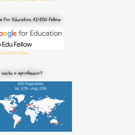
e For Education AI+EDU Fellow
o AI+EDU Fellow
visita o eprofessor?
832 Pageviews
Jul. 07th - Aug. 07th