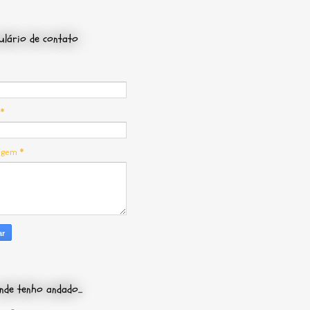
lário de contato
*
agem
*
nde tenho andado...