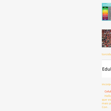
torcid
incorp
Celu
Hell
que vo
mais p
Con...