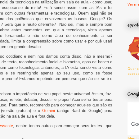
ncial da tecnologia na utilização em sala de aula - como usar,
Ver me
 esquece-se do resto! Está sendo assim com as IAs e foi
im com outras ferramentas e tecnologias. Quem aqui não se
bra das polêmicas que envolveram as buscas Google? Os
eprof
? Será que é muito diferente? Não sei, mas é sempre bom
embrar estes momentos em que a tecnologia, vista apenas
o ferramenta e não como área de conhecimento a ser
dada, limita a compreensão sobre como usar e por quê usar!
pre um grande desafio.
sso cotidiano e nem nos damos conta disso, não é mesmo?
 de texto, reconhecimento facial e biometria, apps de banco e
sim como tecnologias anteriores, a IA está sendo vista como
Quer c
es e se restringindo apenas ao seu uso, como se fosse
acessa
" e pronto! Estamos repetindo um percurso que não sei se é o
Googl
ebam a importância de seu papel neste universo! Assim, faz-
sar, refletir, debater, discutir e propor! Aconselho testar para
 ao uso. Para tanto, recomendo para começar aqueles que são os
(versão gratuita) e o
Gemini
(antigo Bard do Google) para
ção na sala de aula e fora dela.
ressante
, dentre tantos outros para começar seus testes...que
Membr