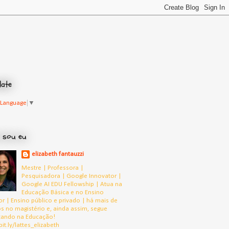
late
 Language
▼
 sou eu
elizabeth fantauzzi
Mestre | Professora |
Pesquisadora | Google Innovator |
Google AI EDU Fellowship | Atua na
Educação Básica e no Ensino
or | Ensino público e privado | há mais de
s no magistério e, ainda assim, segue
tando na Educação!
bit.ly/lattes_elizabeth