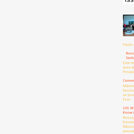
Paulo 
Novo
Sant
Este t
área d
Pesqui
Conver
Máximo
fascin
as pos
Esse ...
101 We
Know 
Nossa
ferram
Nãooo
pensar