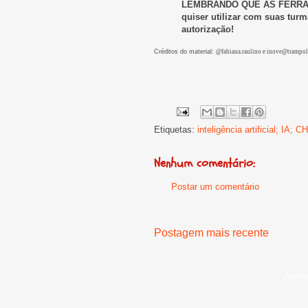
LEMBRANDO QUE AS FERRAM
quiser utilizar com suas turm
autorização!
Créditos do material:
@fabiana.raulino e
inove@trampol
Etiquetas:
inteligência artificial; IA; 
Nenhum comentário:
Postar um comentário
Postagem mais recente
Assin