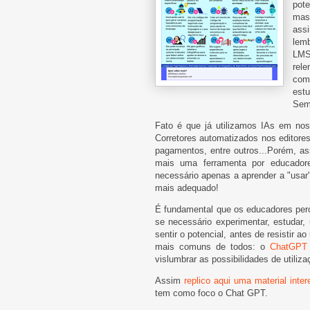
pote
mas
ass
lem
LMS
rel
com
estu
Sem
Fato é que já utilizamos IAs em no
Corretores automatizados nos editores
pagamentos, entre outros...Porém, as
mais uma ferramenta por educador
necessário apenas a aprender a "usar
mais adequado!
É fundamental que os educadores perc
se necessário experimentar, estudar, u
sentir o potencial, antes de resistir
mais comuns de todos: o
ChatGPT
vislumbrar as possibilidades de utiliza
Assim
replico aqui uma material inte
tem como foco o Chat GPT.