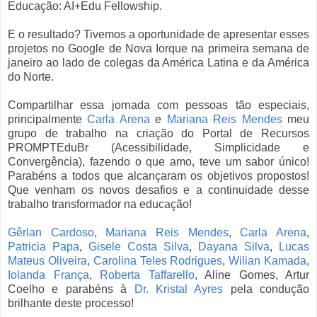
Educação: AI+Edu Fellowship.
E o resultado? Tivemos a oportunidade de apresentar esses
projetos no Google de Nova Iorque na primeira semana de
janeiro ao lado de colegas da América Latina e da América
do Norte.
Compartilhar essa jornada com pessoas tão especiais,
principalmente
Carla Arena
e
Mariana Reis Mendes
meu
grupo de trabalho na criação do Portal de Recursos
PROMPTEduBr (Acessibilidade, Simplicidade e
Convergência), fazendo o que amo, teve um sabor único!
Parabéns a todos que alcançaram os objetivos propostos!
Que venham os novos desafios e a continuidade desse
trabalho transformador na educação!
Gêrlan Cardoso
,
Mariana Reis Mendes
,
Carla Arena
,
Patricia Papa
,
Gisele Costa Silva
,
Dayana Silva
,
Lucas
Mateus Oliveira
,
Carolina Teles Rodrigues
,
Wilian Kamada
,
Iolanda França
,
Roberta Taffarello
, Aline Gomes, Artur
Coelho e parabéns à
Dr. Kristal Ayres
pela condução
brilhante deste processo!