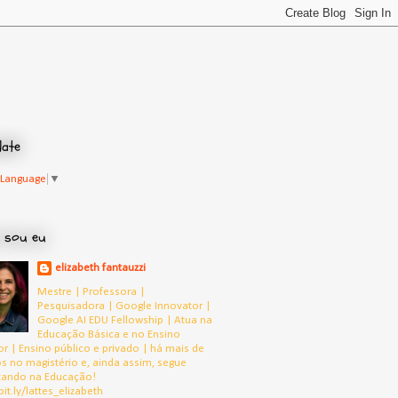
late
 Language
▼
 sou eu
elizabeth fantauzzi
Mestre | Professora |
Pesquisadora | Google Innovator |
Google AI EDU Fellowship | Atua na
Educação Básica e no Ensino
or | Ensino público e privado | há mais de
s no magistério e, ainda assim, segue
tando na Educação!
bit.ly/lattes_elizabeth