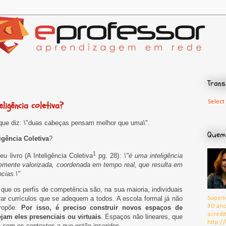
Trans
Select
teligência coletiva?
 que diz: \"duas cabeças pensam melhor que uma\".
Quem
ligência Coletiva
?
1
 livro (A Inteligência Coletiva
pg. 28)
: \"é uma inteligência
ntemente valorizada, coordenada em tempo real, que resulta em
cias.\"
ue os perfis de competência são, na sua maioria, individuais
Superi
orar currículos que se adequem a todos. A escola formal já não
30 ano
propõe.
Por isso, é preciso construir novos espaços de
acredi
am eles presenciais ou virtuais
. Espaços não lineares, que
http://
 com os contextos a que estão inseridos.