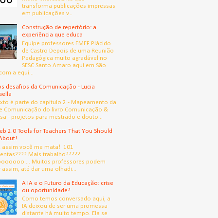
transforma publicações impressas
em publicações v...
Construção de repertório: a
experiência que educa
Equipe professores EMEF Plácido
de Castro Depois de uma Reunião
Pedagógica muito agradável no
SESC Santo Amaro aqui em São
com a equi...
s desafios da Comunicação - Lucia
aella
exto é parte do capítulo 2 - Mapeamento da
e Comunicação do livro Comunicação &
sa - projetos para mestrado e douto...
b 2.0 Tools for Teachers That You Should
About!
, assim você me mata! 101
entas???? Mais trabalho?????
oooooo.... Muitos professores podem
 assim, até dar uma olhadi...
A IA e o Futuro da Educação: crise
ou oportunidade?
Como temos conversado aqui, a
IA deixou de ser uma promessa
distante há muito tempo. Ela se