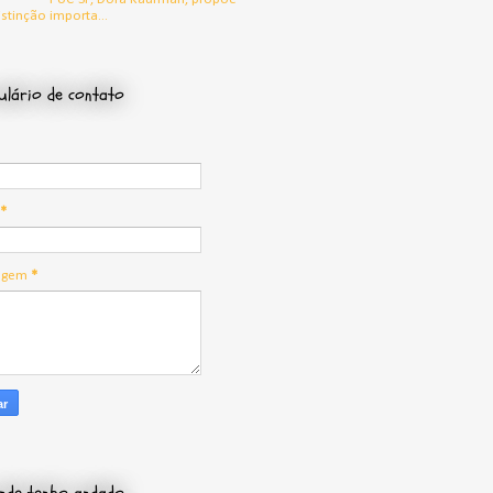
stinção importa...
lário de contato
*
agem
*