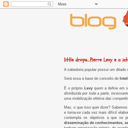
little drops...Pierre Levy e a in
A sabedoria popular possui um ditado
Será essa a base do conceito de
Inte
É o próprio
Levy
quem a define em seu
distribuída por toda a parte, incessa
uma mobilização efetiva das competên
Mas, o que isso quer dizer? Sabemos q
e torna-se cada vez mais difícil elab
contempla os objetivos a que se 
disseminação de conhecimentos, sej
tenham organização própria, de acordo