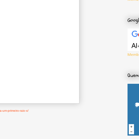
Googl
Membr
Quem 
-um-primeiro-raio-x/