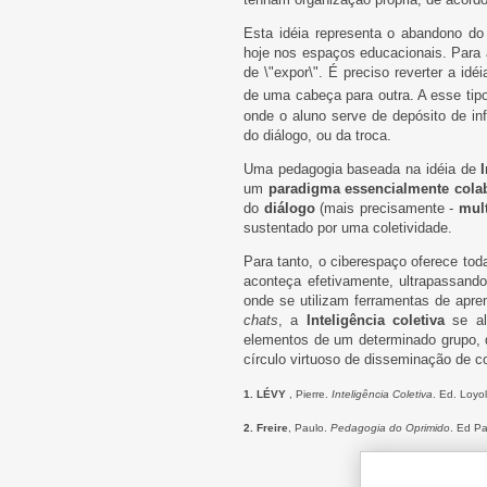
Esta idéia representa o abandono do
hoje nos espaços educacionais. Para 
de \"expor\". É preciso reverter a id
de uma cabeça para outra. A esse tip
onde o aluno serve de depósito de i
do diálogo, ou da troca.
Uma pedagogia baseada na idéia de
um
paradigma essencialmente colab
do
diálogo
(mais precisamente -
mul
sustentado por uma coletividade.
Para tanto, o ciberespaço oferece to
aconteça efetivamente, ultrapassando
onde se utilizam ferramentas de apren
chats
, a
Inteligência coletiva
se ali
elementos de um determinado grupo, 
círculo virtuoso de disseminação de 
1. LÉVY
, Pierre.
Inteligência Coletiva
. Ed. Loyo
2. Freire
, Paulo.
Pedagogia do Oprimido
. Ed Pa