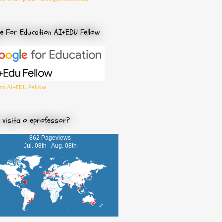
e For Education AI+EDU Fellow
o AI+EDU Fellow
visita o eprofessor?
862 Pageviews
Jul. 08th - Aug. 08th