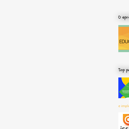
O epr
Top p
e impl