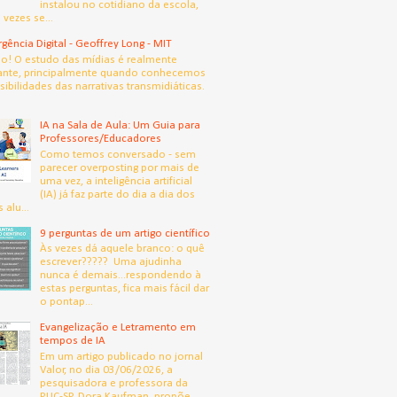
instalou no cotidiano da escola,
 vezes se...
gência Digital - Geoffrey Long - MIT
! O estudo das mídias é realmente
ante, principalmente quando conhecemos
sibilidades das narrativas transmidiáticas.
IA na Sala de Aula: Um Guia para
Professores/Educadores
Como temos conversado - sem
parecer overposting por mais de
uma vez, a inteligência artificial
(IA) já faz parte do dia a dia dos
 alu...
9 perguntas de um artigo científico
Às vezes dá aquele branco: o quê
escrever????? Uma ajudinha
nunca é demais...respondendo à
estas perguntas, fica mais fácil dar
o pontap...
Evangelização e Letramento em
tempos de IA
Em um artigo publicado no jornal
Valor, no dia 03/06/2026, a
pesquisadora e professora da
PUC-SP, Dora Kaufman, propõe