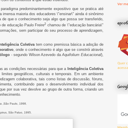
Ver me
 paradigma predominantemente expositivo que se pratica até
a imensa maioria dos educadores \"ensinar\" ainda é sinônimo
éia de que o conhecimento seja algo que possa ser transferido,
eprof
2
o de educação Paulo Freire
chamou de \"educação bancária\"
nformações, sem participar do seu processo de aprendizagem,
Inteligência Coletiva
tem como premissa básica a adoção de
orativo
, onde o conhecimento é algo que se constrói através
tilogo
- segundo Wilson Azevedo da
Aquifolium Educacional
),
Quer c
acessa
das as condições necessárias para que a
Inteligência Coletiva
 limites geográficos, culturais e temporais. Em um ambiente
dizagem colaborativa, tais como listas de discussão, fóruns,
menta, contribuindo para o desenvolvimento individual dos
Googl
que por sua vez devolve ao grupo de outra forma, criando um
conhecimento.
la ,São Paulo, 1998.
pirus, São Paluo, 1995.
Membr