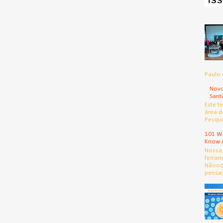
Paulo 
Novo
Sant
Este t
área d
Pesqui
101 We
Know 
Nossa
ferram
Nãooo
pensar