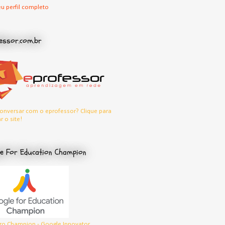
u perfil completo
essor.com.br
onversar com o eprofessor? Clique para
r o site!
e For Education Champion
o Champion - Google Innovator