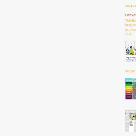
muitas
Conver
Máximo
fascin
as pos
Esse ...
nossos