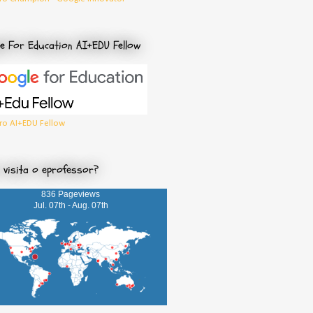
e For Education AI+EDU Fellow
o AI+EDU Fellow
visita o eprofessor?
836 Pageviews
Jul. 07th - Aug. 07th