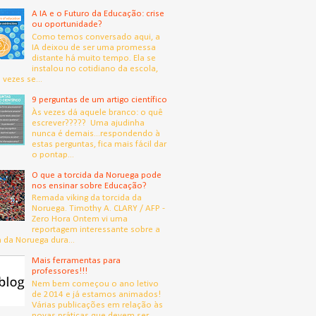
A IA e o Futuro da Educação: crise
ou oportunidade?
Como temos conversado aqui, a
IA deixou de ser uma promessa
distante há muito tempo. Ela se
instalou no cotidiano da escola,
 vezes se...
9 perguntas de um artigo científico
Às vezes dá aquele branco: o quê
escrever????? Uma ajudinha
nunca é demais...respondendo à
estas perguntas, fica mais fácil dar
o pontap...
O que a torcida da Noruega pode
nos ensinar sobre Educação?
Remada viking da torcida da
Noruega. Timothy A. CLARY / AFP -
Zero Hora Ontem vi uma
reportagem interessante sobre a
a da Noruega dura...
Mais ferramentas para
professores!!!
Nem bem começou o ano letivo
de 2014 e já estamos animados!
Várias publicações em relação às
novas práticas que devem ser