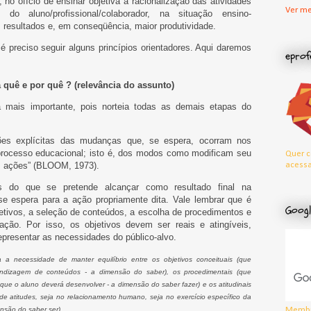
o ofício de ensinar objetiva a racionalização das atividades
Ver me
 do aluno/profissional/colaborador, na situação ensino-
 resultados e, em conseqüência, maior produtividade.
...é preciso seguir alguns princípios orientadores. Aqui daremos
eprof
uê e por quê ? (relevância do assunto)
a mais importante, pois norteia todas as demais etapas do
ões explícitas das mudanças que, se espera, ocorram nos
 processo educacional; isto é, dos modos como modificam seu
Quer c
acessa
s ações” (BLOOM, 1973).
as do que se pretende alcançar como resultado final na
e espera para a ação propriamente dita. Vale lembrar que é
Googl
etivos, a seleção de conteúdos, a escolha de procedimentos e
ção. Por isso, os objetivos devem ser reais e atingíveis,
representar as necessidades do público-alvo.
 necessidade de manter equilíbrio entre os objetivos conceituais (que
dizagem de conteúdos - a dimensão do saber), os procedimentais (que
e o aluno deverá desenvolver - a dimensão do saber fazer) e os atitudinais
e atitudes, seja no relacionamento humano, seja no exercício específico da
nsão do saber ser).
Membr