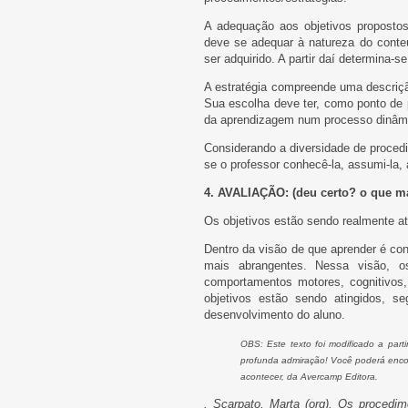
A adequação aos objetivos propostos
deve se adequar à natureza do conte
ser adquirido. A partir daí determina-s
A estratégia compreende uma descriçã
Sua escolha deve ter, como ponto de p
da aprendizagem num processo dinâmic
Considerando a diversidade de procedi
se o professor conhecê-la, assumi-la, a
4. AVALIAÇÃO: (deu certo? o que ma
Os objetivos estão sendo realmente at
Dentro da visão de que aprender é co
mais abrangentes. Nessa visão, 
comportamentos motores, cognitivos, 
objetivos estão sendo atingidos, se
desenvolvimento do aluno.
OBS: Este texto foi modificado a part
profunda admiração! Você poderá encont
acontecer, da Avercamp Editora.
. Scarpato, Marta (org). Os procedi