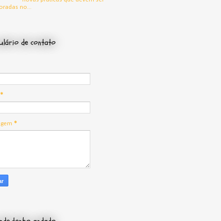
oradas no...
lário de contato
*
agem
*