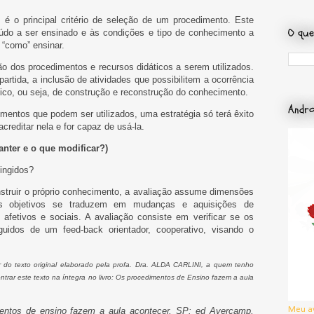
 é o principal critério de seleção de um procedimento. Este
O que
údo a ser ensinado e às condições e tipo de conhecimento a
e “como” ensinar.
o dos procedimentos e recursos didáticos a serem utilizados.
artida, a inclusão de atividades que possibilitem a ocorrência
o, ou seja, de construção e reconstrução do conhecimento.
Andro
mentos que podem ser utilizados, uma estratégia só terá êxito
creditar nela e for capaz de usá-la.
nter e o que modificar?)
ingidos?
nstruir o próprio conhecimento, a avaliação assume dimensões
os objetivos se traduzem em mudanças e aquisições de
afetivos e sociais. A avaliação consiste em verificar se os
guidos de um feed-back orientador, cooperativo, visando o
ir do texto original elaborado pela profa. Dra. ALDA CARLINI, a quem tenho
rar este texto na íntegra no livro: Os procedimentos de Ensino fazem a aula
Meu a
mentos de ensino fazem a aula acontecer, SP: ed Avercamp,