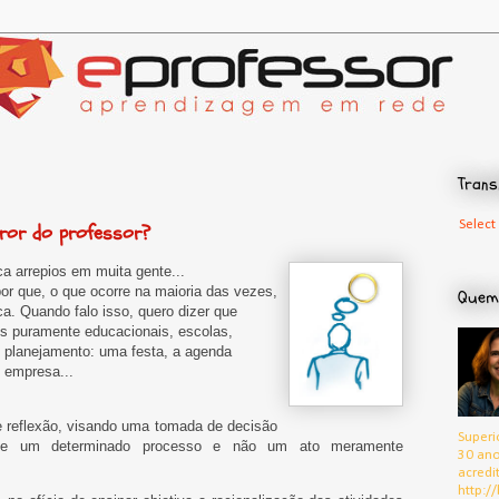
Trans
Select
error do professor?
ca arrepios em muita gente...
por que, o que ocorre na maioria das vezes,
Quem
a. Quando falo isso, quero dizer que
es puramente educacionais, escolas,
 planejamento: uma festa, a agenda
 empresa...
e reflexão, visando uma tomada de decisão
Superi
de um determinado processo e não um ato meramente
30 ano
acredi
http://