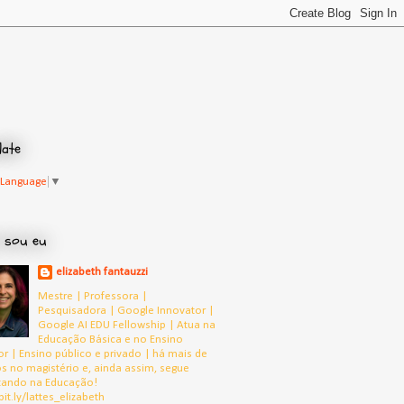
late
 Language
▼
 sou eu
elizabeth fantauzzi
Mestre | Professora |
Pesquisadora | Google Innovator |
Google AI EDU Fellowship | Atua na
Educação Básica e no Ensino
or | Ensino público e privado | há mais de
s no magistério e, ainda assim, segue
tando na Educação!
bit.ly/lattes_elizabeth