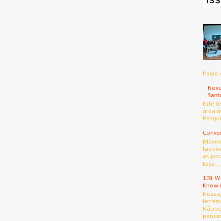
Paulo 
Novo
Sant
Este t
área d
Pesqui
Conver
Máximo
fascin
as pos
Esse ...
101 We
Know 
Nossa
ferram
Nãooo
pensar