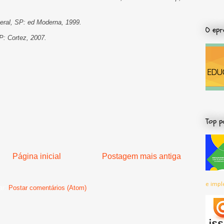
Geral, SP: ed Moderna, 1999.
O epr
SP: Cortez, 2007.
Top p
Página inicial
Postagem mais antiga
e impl
ar:
Postar comentários (Atom)