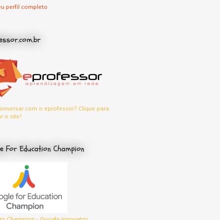
u perfil completo
essor.com.br
onversar com o eprofessor? Clique para
r o site!
e For Education Champion
o Champion - Google Innovator