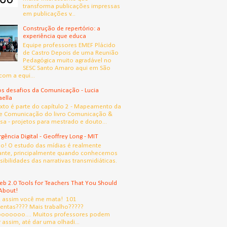
transforma publicações impressas
em publicações v...
Construção de repertório: a
experiência que educa
Equipe professores EMEF Plácido
de Castro Depois de uma Reunião
Pedagógica muito agradável no
SESC Santo Amaro aqui em São
com a equi...
s desafios da Comunicação - Lucia
aella
exto é parte do capítulo 2 - Mapeamento da
e Comunicação do livro Comunicação &
sa - projetos para mestrado e douto...
gência Digital - Geoffrey Long - MIT
! O estudo das mídias é realmente
ante, principalmente quando conhecemos
sibilidades das narrativas transmidiáticas.
b 2.0 Tools for Teachers That You Should
About!
, assim você me mata! 101
entas???? Mais trabalho?????
oooooo.... Muitos professores podem
 assim, até dar uma olhadi...