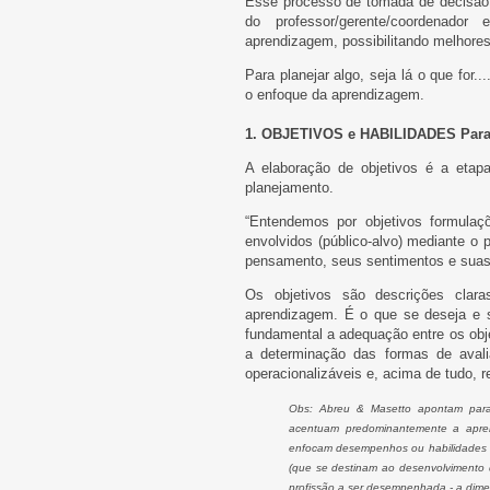
Esse processo de tomada de decisão, n
do professor/gerente/coordenador e
aprendizagem, possibilitando melhores
Para planejar algo, seja lá o que for.
o enfoque da aprendizagem.
1. OBJETIVOS e HABILIDADES Para q
A elaboração de objetivos é a etap
planejamento.
“Entendemos por objetivos formulaç
envolvidos (público-alvo) mediante o
pensamento, seus sentimentos e sua
Os objetivos são descrições clar
aprendizagem. É o que se deseja e s
fundamental a adequação entre os obj
a determinação das formas de avalia
operacionalizáveis e, acima de tudo, 
Obs: Abreu & Masetto apontam para a
acentuam predominantemente a apren
enfocam desempenhos ou habilidades qu
(que se destinam ao desenvolvimento d
profissão a ser desempenhada - a dime