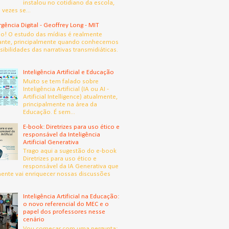
instalou no cotidiano da escola,
 vezes se...
gência Digital - Geoffrey Long - MIT
! O estudo das mídias é realmente
ante, principalmente quando conhecemos
sibilidades das narrativas transmidiáticas.
Inteligência Artificial e Educação
Muito se tem falado sobre
Inteligência Artificial (IA ou AI -
Artificial Intelligence) atualmente,
principalmente na área da
Educação. É sem...
E-book: Diretrizes para uso ético e
responsável da Inteligência
Artificial Generativa
Trago aqui a sugestão do e-book
Diretrizes para uso ético e
responsável da IA Generativa que
ente vai enriquecer nossas discussões
Inteligência Artificial na Educação:
o novo referencial do MEC e o
papel dos professores nesse
cenário
Vou começar com uma pergunta: