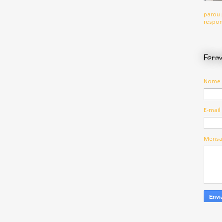
parou 
respon
Formu
Nome
E-mail
Mens