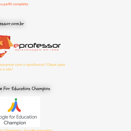
u perfil completo
essor.com.br
onversar com o eprofessor? Clique para
r o site!
e For Education Champion
o Champion - Google Innovator