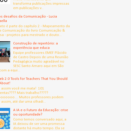
transforma publicações impressas
em publicações v...
s desafios da Comunicação - Lucia
aella
exto é parte do capítulo 2 - Mapeamento da
e Comunicação do livro Comunicação &
sa - projetos para mestrado e douto...
Construção de repertório: a
experiência que educa
Equipe professores EMEF Plácido
de Castro Depois de uma Reunião
Pedagógica muito agradável no
SESC Santo Amaro aqui em São
com a equi...
b 2.0 Tools for Teachers That You Should
About!
, assim você me mata! 101
entas???? Mais trabalho?????
oooooo.... Muitos professores podem
 assim, até dar uma olhadi...
A IA e o Futuro da Educação: crise
ou oportunidade?
Como temos conversado aqui, a
IA deixou de ser uma promessa
distante há muito tempo. Ela se