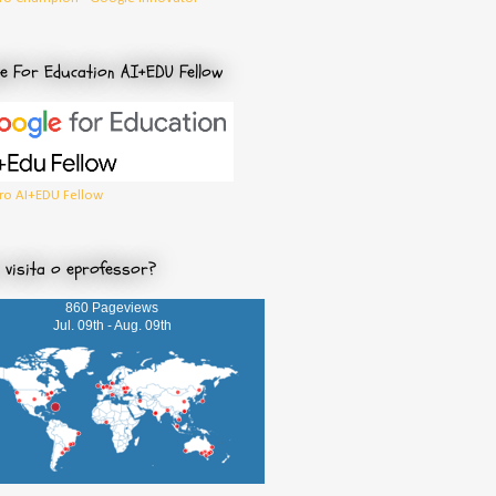
e For Education AI+EDU Fellow
o AI+EDU Fellow
visita o eprofessor?
860 Pageviews
Jul. 09th - Aug. 09th