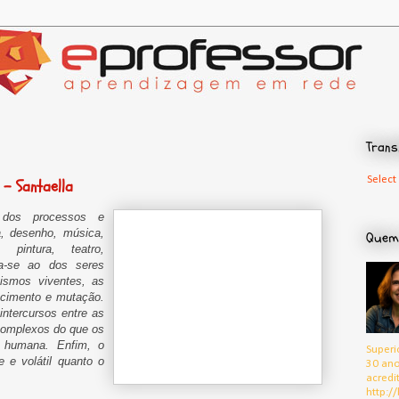
Trans
Select
- Santaella
 dos processos e
a, desenho, música,
Quem
, pintura, teatro,
ha-se ao dos seres
nismos viventes, as
scimento e mutação.
intercursos entre as
complexos do que os
 humana. Enfim, o
Superi
 e volátil quanto o
30 ano
acredi
http://