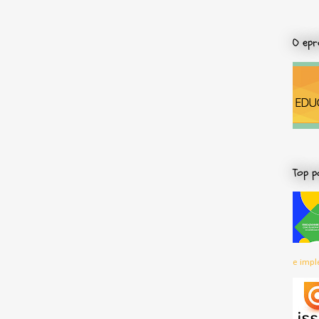
O epr
Top p
e impl