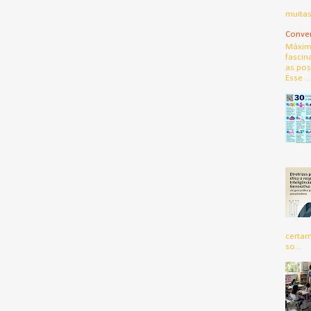
muitas
Conver
Máximo
fascin
as pos
Esse ...
certam
so...