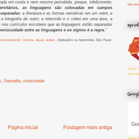
evada em conta e nem mesmo percebida, porque, infelizmente,
Ver me
sitários,
as linguagens são colocadas em campos
 separadas
: a literatura e as formas narrativas em um setor, a
a fotografia de outro; a televisão e o vídeo em uma área, a
eprof
ó nos currículos escolares que as linguagens estão separadas
romiscuidade entre as linguagens e os signos é a regra.
"
e pensamento: Sonora, visual, verbal
- Aplicações na hipermídia. São Paulo:
Quer c
acessa
s
,
Santaella
,
volatividade
Googl
Página inicial
Postagem mais antiga
Membr