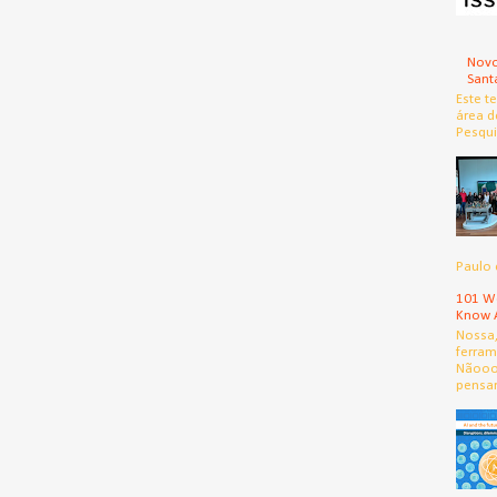
Novo
Sant
Este t
área d
Pesqui
Paulo 
101 We
Know 
Nossa
ferram
Nãooo
pensar