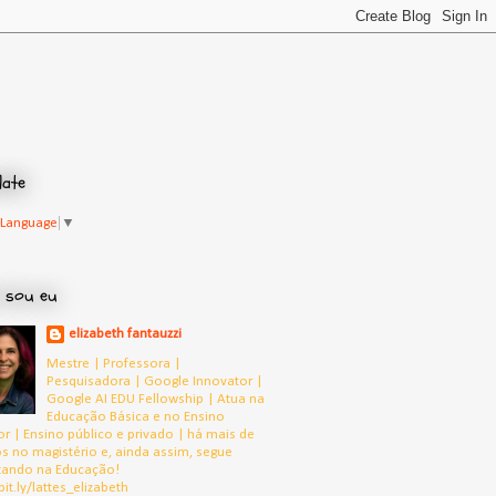
late
 Language
▼
 sou eu
elizabeth fantauzzi
Mestre | Professora |
Pesquisadora | Google Innovator |
Google AI EDU Fellowship | Atua na
Educação Básica e no Ensino
or | Ensino público e privado | há mais de
s no magistério e, ainda assim, segue
tando na Educação!
bit.ly/lattes_elizabeth