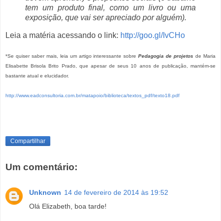
tem um produto final, como um livro ou uma
exposição, que vai ser apreciado por alguém).
Leia a matéria acessando o link:
http://goo.gl/IvCHo
*Se quiser saber mais, leia um artigo interessante sobre
Pedagogia de projetos
de Maria
Elisabette Brisola Brito Prado, que apesar de seus 10 anos de publicação, mantém-se
bastante atual e elucidador.
http://www.eadconsultoria.com.br/matapoio/biblioteca/textos_pdf/texto18.pdf
Compartilhar
Um comentário:
Unknown
14 de fevereiro de 2014 às 19:52
Olá Elizabeth, boa tarde!